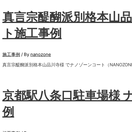
真言宗醍醐派別格本山品
ト施工事例
施工事例
/ By
nanozone
真言宗醍醐派別格本山品川寺様 でナノゾーンコート（NANOZON
京都駅八条口駐車場様 
例