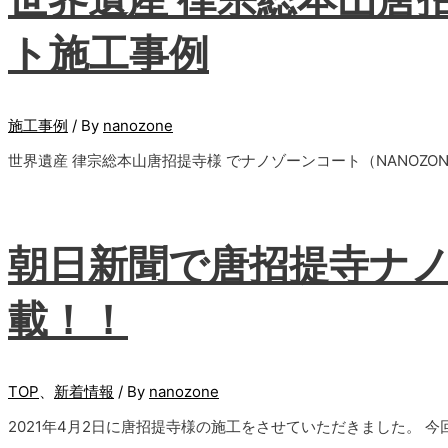
ト施工事例
施工事例
/ By
nanozone
世界遺産 律宗総本山唐招提寺様 でナノゾーンコート（NANOZO
朝日新聞で唐招提寺ナ
載！！
TOP
、
新着情報
/ By
nanozone
2021年4月2日に唐招提寺様の施工をさせていただきました。 